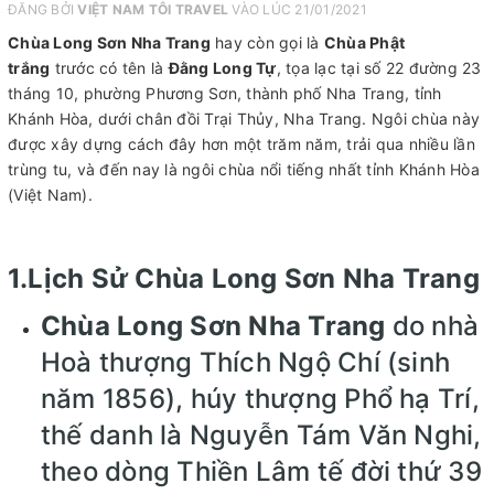
ĐĂNG BỞI
VIỆT NAM TÔI TRAVEL
VÀO LÚC 21/01/2021
Chùa Long Sơn Nha Trang
hay còn gọi là
Chùa Phật
trắng
trước có tên là
Đằng Long Tự
, tọa lạc tại số 22 đường 23
tháng 10, phường Phương Sơn, thành phố Nha Trang, tỉnh
Khánh Hòa, dưới chân đồi Trại Thủy, Nha Trang. Ngôi chùa này
được xây dựng cách đây hơn một trăm năm, trải qua nhiều lần
trùng tu, và đến nay là ngôi chùa nổi tiếng nhất tỉnh Khánh Hòa
(Việt Nam).
1.Lịch Sử Chùa Long Sơn Nha Trang
Chùa Long Sơn Nha Trang
do nhà
Hoà thượng Thích Ngộ Chí (sinh
năm 1856), húy thượng Phổ hạ Trí,
thế danh là Nguyễn Tám Văn Nghi,
theo dòng Thiền Lâm tế đời thứ 39