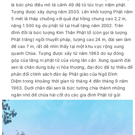
là bức phù điêu mô tả cảnh 49 đệ tử túc trực niệm phật.
Tượng được xây dựng năm 2003. Lên khỏi tượng Phật nằm
5 mét là tháp chuông với quả đại hồng chung cao 2,2 m,
nặng 1.500 kg do phật tử tại Huế tặng năm 2002. Trên
đỉnh đồi là bức tượng Kim Thân Phật tổ (còn gọi là tượng
Phật trắng) ngồi thuyết pháp, tượng cao 24 m, đài sen làm
đế cao 7 m, rất dễ nhìn thấy tại một khu vực rộng xung
quanh Chùa. Tượng được xây từ năm 1963 do sự đóng
góp của tăng ni phật tử của vùng lân cận. Xung quanh đài
sen là chân dung bảy vị hòa thượng, đại đức đã tự thiêu để
phản đối chính sách đàn áp Phật giáo của Ngô Đình
Diệm trong khoảng thời gian từ tháng 4 đến tháng 9 năm
1963. Dưới chân đài sen là bức tường chia thành những
ngăn nhỏ để chứa hài cốt do các gia đình Phật tử gửi