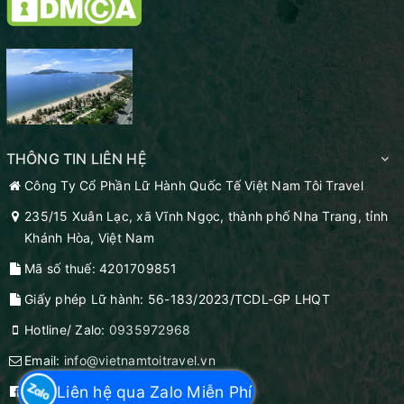
THÔNG TIN LIÊN HỆ
Công Ty Cổ Phần Lữ Hành Quốc Tế Việt Nam Tôi Travel
235/15 Xuân Lạc, xã Vĩnh Ngọc, thành phố Nha Trang, tỉnh
Khánh Hòa, Việt Nam
Mã số thuế: 4201709851
Giấy phép Lữ hành: 56-183/2023/TCDL-GP LHQT
Hotline/ Zalo:
0935972968
Email:
info@vietnamtoitravel.vn
Liên hệ qua Zalo Miễn Phí
Facebook:
vietnamtoitravel