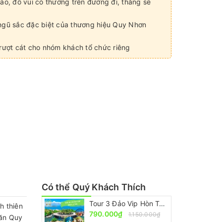
náo, đố vui có thưởng trên đường đi, thắng sẽ
 ngũ sắc đặc biệt của thương hiệu Quy Nhơn
trượt cát cho nhóm khách tổ chức riêng
Có thể Quý Khách Thích
Tour 3 Đảo Vip Hòn Tằm Nha Trang [Trọn Gói – Ưu Đãi 30%]
h thiên
790.000₫
1.150.000₫
văn Quy