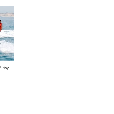
á đầy