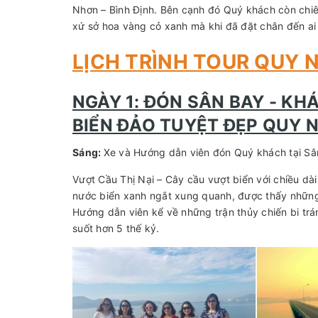
Nhơn – Bình Định. Bên cạnh đó Quý khách còn chiêm
xứ sở hoa vàng cỏ xanh mà khi đã đặt chân đến 
LỊCH TRÌNH TOUR QUY 
NGÀY 1: ĐÓN SÂN BAY - KH
BIỂN ĐẢO TUYỆT ĐẸP QUY NH
Sáng:
Xe và Hướng dẫn viên đón Quý khách tại Sân
Vượt Cầu Thị Nại – Cây cầu vượt biển với chiều d
nước biển xanh ngắt xung quanh, được thấy những 
Hướng dẫn viên kể về những trận thủy chiến bi tr
suốt hơn 5 thế kỷ.