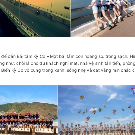
 để đến Bãi tắm Kỳ Co – Một bãi tắm còn hoang sơ, trong sạch. Hiệ
g như: chòi lá cho du khách nghỉ mát, nhà vệ sinh tân tiến, phòn
 Biển Kỳ Co vô cùng trong xanh, sóng nhẹ và cát vàng mịn chắc 