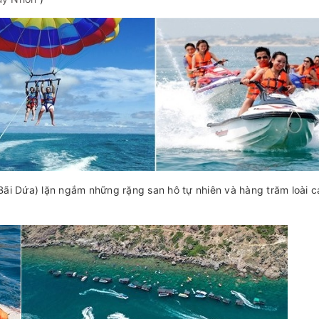
Bãi Dứa) lặn ngắm những rặng san hô tự nhiên và hàng trăm loài c