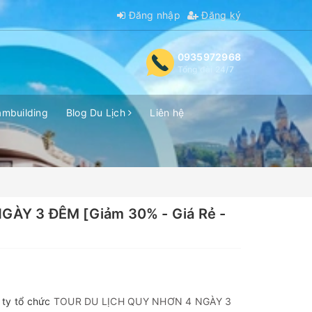
Đăng nhập
Đăng ký
0935972968
Tổng đài 24/7
ambuilding
Blog Du Lịch
Liên hệ
ÀY 3 ĐÊM [Giảm 30% - Giá Rẻ -
 ty tổ chức
TOUR DU LỊCH QUY NHƠN 4 NGÀY 3