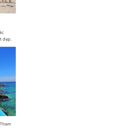
ác
t đẹp.
 (Tham