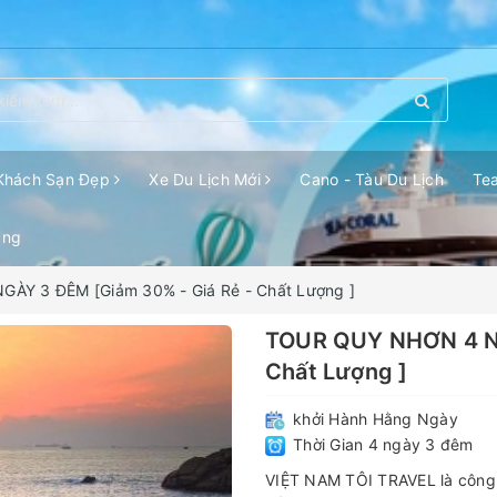
Khách Sạn Đẹp
Xe Du Lịch Mới
Cano - Tàu Du Lịch
Te
ang
ÀY 3 ĐÊM [Giảm 30% - Giá Rẻ - Chất Lượng ]
TOUR QUY NHƠN 4 NG
Chất Lượng ]
khởi Hành Hằng Ngày
Thời Gian 4 ngày 3 đêm
VIỆT NAM TÔI TRAVEL là công