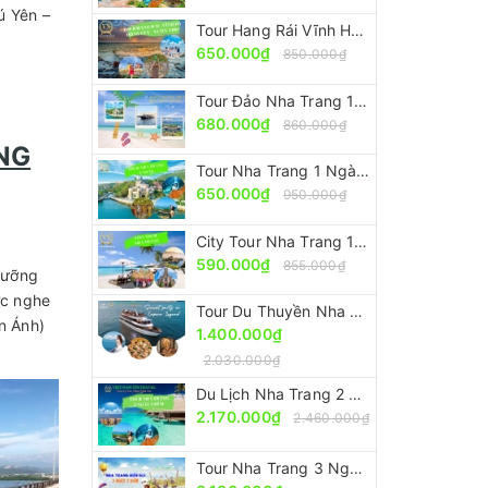
ú Yên –
Tour Hang Rái Vĩnh Hy - Vườn Nho - Đồng Cừu [ ĐẸP-RẺ-CHẤT]
650.000₫
850.000₫
Tour Đảo Nha Trang 1 Ngày Nên Đi Nhất [Trọn Gói – Ưu Đãi 30%]
680.000₫
860.000₫
ỜNG
Tour Nha Trang 1 Ngày Nổi Tiếng - Nên Đi Nhất [Ưu Đãi 30%]
650.000₫
950.000₫
City Tour Nha Trang 1 Ngày [Giá Rẻ - Chất Lượng - Giảm 30%]
590.000₫
855.000₫
gưỡng
ợc nghe
Tour Du Thuyền Nha Trang Ngắm Hoàng Hôn [Sang Trọng - Đẳng Cấp Nhưng Giá Rẻ]
n Ánh)
1.400.000₫
2.030.000₫
Du Lịch Nha Trang 2 Ngày 1 Đêm [Trọn Gói - Ưu Đãi 30%]
2.170.000₫
2.460.000₫
Tour Nha Trang 3 Ngày 2 Đêm [Trọn Gói - Tiết Kiệm 30%]