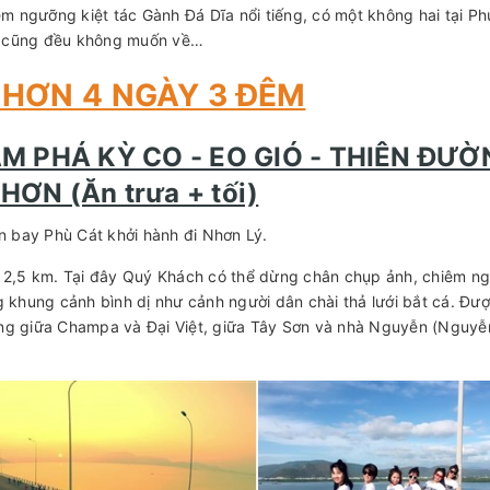
 ngưỡng kiệt tác Gành Đá Dĩa nổi tiếng, có một không hai tại Ph
ai cũng đều không muốn về…
NHƠN 4 NGÀY 3 ĐÊM
ÁM PHÁ KỲ CO - EO GIÓ - THIÊN ĐƯ
ƠN (Ăn trưa + tối)
 bay Phù Cát khởi hành đi Nhơn Lý.
ài 2,5 km. Tại đây Quý Khách có thể dừng chân chụp ảnh, chiêm n
khung cảnh bình dị như cảnh người dân chài thả lưới bắt cá. Đư
áng giữa Champa và Đại Việt, giữa Tây Sơn và nhà Nguyễn (Nguyễ