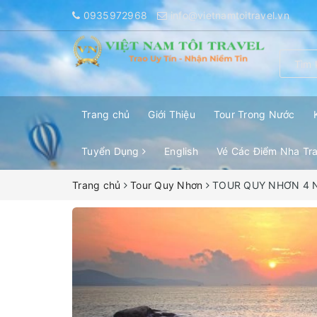
0935972968
info@vietnamtoitravel.vn
Trang chủ
Giới Thiệu
Tour Trong Nước
Tuyển Dụng
English
Vé Các Điểm Nha Tr
Trang chủ
Tour Quy Nhơn
TOUR QUY NHƠN 4 NG