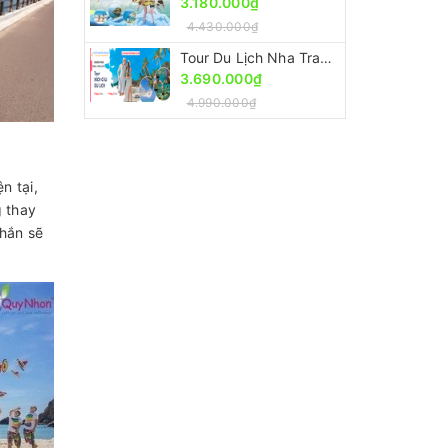
3.180.000₫
4.430.000₫
Tour Du Lịch Nha Trang 4 Ngày 3 Đêm [Ưu Đãi 30% - Trọn Gói]
3.690.000₫
4.990.000₫
n tại,
g thay
chắn sẽ