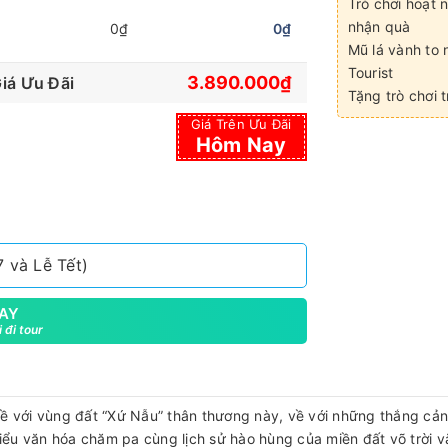
Trò chơi hoạt 
nhận quà
0₫
0₫
Mũ lá vành to
Tourist
3.890.000₫
iá Ưu Đãi
Tặng trò chơi 
Giá Trên Ưu Đãi
Hôm Nay
 và Lễ Tết)
AY
 đi tour
 với vùng đất “Xứ Nẫu” thân thương này, về với những thắng cản
 hiểu văn hóa chăm pa cùng lịch sử hào hùng của miền đất võ trời 