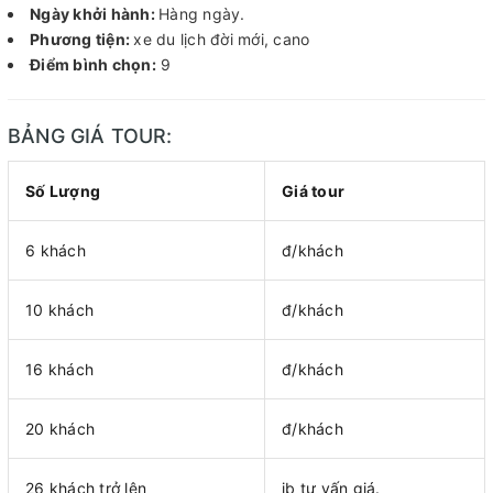
Ngày khởi hành:
Hàng ngày.
Phương tiện:
xe du lịch đời mới, cano
Điểm bình chọn:
9
BẢNG GIÁ TOUR:
Số Lượng
Giá tour
6 khách
đ/khách
10 khách
đ/khách
16 khách
đ/khách
20 khách
đ/khách
26 khách trở lên
ib tư vấn giá.