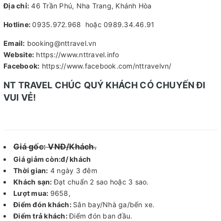
Địa chỉ:
46 Trần Phú, Nha Trang, Khánh Hòa
Hotline:
0935.972.968 hoặc 0989.34.46.91
Email:
booking@nttravel.vn
Website:
https://www.nttravel.info
Facebook:
https://www.facebook.com/nttravelvn/
NT TRAVEL CHÚC QUÝ KHÁCH CÓ CHUYẾN ĐI
VUI VẺ!
Giá gốc: VNĐ/Khách.
Giá giảm còn:đ/ khách
Thời gian:
4 ngày 3 đêm
Khách sạn:
Đạt chuẩn 2 sao hoặc 3 sao.
Lượt mua:
9658,
Điểm đón khách:
Sân bay/Nhà ga/bến xe.
Điểm trả khách:
Điểm đón ban đầu.