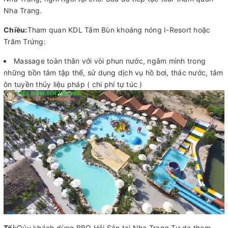
Nha Trang.
Chiều:
Tham quan KDL Tắm Bùn khoáng nóng I-Resort hoặc
Trăm Trứng:
Massage toàn thân với vòi phun nước, ngâm mình trong
những bồn tắm tập thể, sử dụng dịch vụ hồ bơi, thác nước, tắm
ôn tuyền thủy liệu pháp ( chi phí tự túc )
Tối:
Qúy khách dùng BBQ Hải Sản tại Nha Trang.Tự do tham