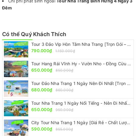
Chi phí phát sinh ngoài
Tour Nha Trang Bình Hưng 4 Ngày 3
Đêm
Có thể Quý Khách Thích
Tour 3 Đảo Vip Hòn Tằm Nha Trang [Trọn Gói – Ưu Đãi 30%]
790.000₫
1.150.000₫
Tour Hang Rái Vĩnh Hy - Vườn Nho - Đồng Cừu [ ĐẸP-RẺ-CHẤT]
650.000₫
850.000₫
Tour Đảo Nha Trang 1 Ngày Nên Đi Nhất [Trọn Gói – Ưu Đãi 30%]
680.000₫
860.000₫
Tour Nha Trang 1 Ngày Nổi Tiếng - Nên Đi Nhất [Ưu Đãi 30%]
650.000₫
950.000₫
City Tour Nha Trang 1 Ngày [Giá Rẻ - Chất Lượng - Giảm 30%]
590.000₫
855.000₫