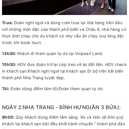
Trưa:
Đoàn nghỉ ngơi và dùng cơm trưa tại nhà hàng trên đảo
với những món đặc của thành phố biển và Châu Á, nhà hàng có
thực đơn chay cho du khách có như cầu ăn chay (vui lòng đặt
trước khi book tour).
13h30:
Khách đi tham quan tự do tại Vinpearl Land.
15h30:
HDV đưa đoàn trở lại cáp treo về lại đất liền. HDV check
in khách sạn.Khách nghỉ ngơi tại khách sạn.Đi bộ trên bãi biển
thành phố Nha Trang tuyệt đẹp.
Tối:
Đoàn dùng điểm tâm tối,Đoàn tham quan tự do.
NGÀY 2:NHA TRANG - BÌNH HƯNG(ĂN 3 BỬA):
8h00:
Qúy khách dùng điểm tâm sáng. Xe và Hdv sẽ đón quý
khách tại khách sạn bắt đầu khởi hành chuyến “ khám phá đảo