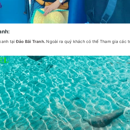
anh:
xanh tại
Đảo Bãi Tranh
.
Ngoài ra quý khách có thể Tham gia các t