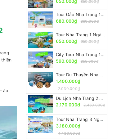
650.000₫
850.000₫
Tour Đảo Nha Trang 1 Ngày Nên Đi Nhất [Trọn Gói – Ưu Đãi 30%]
680.000₫
860.000₫
2
Tour Nha Trang 1 Ngày Nổi Tiếng - Nên Đi Nhất [Ưu Đãi 30%]
650.000₫
950.000₫
Trang
City Tour Nha Trang 1 Ngày [Giá Rẻ - Chất Lượng - Giảm 30%]
 thiên
590.000₫
855.000₫
Tour Du Thuyền Nha Trang Ngắm Hoàng Hôn [Sang Trọng - Đẳng Cấp Nhưng Giá Rẻ]
1.400.000₫
2.030.000₫
- áo
Du Lịch Nha Trang 2 Ngày 1 Đêm [Trọn Gói - Ưu Đãi 30%]
2.170.000₫
2.460.000₫
Tour Nha Trang 3 Ngày 2 Đêm [Trọn Gói - Tiết Kiệm 30%]
3.180.000₫
4.430.000₫