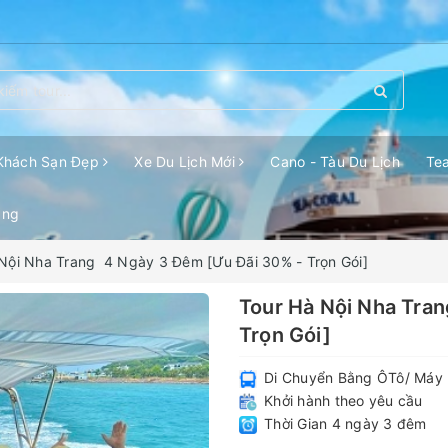
Khách Sạn Đẹp
Xe Du Lịch Mới
Cano - Tàu Du Lịch
Te
ang
Nội Nha Trang 4 Ngày 3 Đêm [Ưu Đãi 30% - Trọn Gói]
Tour Hà Nội Nha Tra
Trọn Gói]
Di Chuyển Bằng ÔTô/ Máy 
Khởi hành theo yêu cầu
Thời Gian 4 ngày 3 đêm