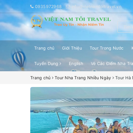
0935972968
info@vietnamtoitravel.vn
Trang chủ
Giới Thiệu
Tour Trong Nước
Tuyển Dụng
English
Vé Các Điểm Nha Tr
Trang chủ
Tour Nha Trang Nhiều Ngày
Tour Hà 