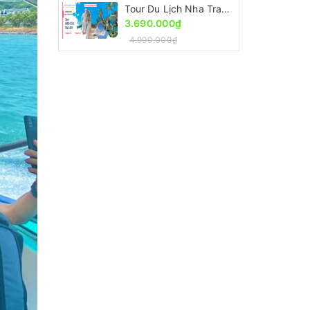
Tour Du Lịch Nha Trang 4 Ngày 3 Đêm [Ưu Đãi 30% - Trọn Gói]
3.690.000₫
4.990.000₫