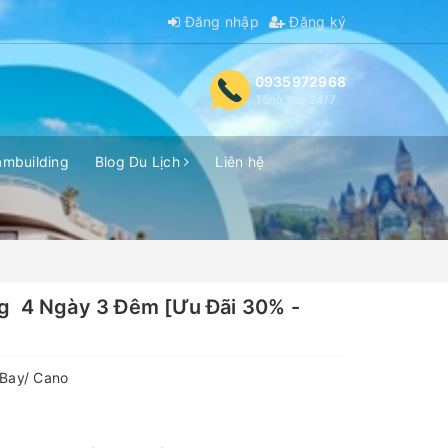
Đăng nhập
Đăng ký
0935972968
Tổng đài 24/7
ambuilding
Blog Du Lịch
Liên hệ
ng 4 Ngày 3 Đêm [Ưu Đãi 30% -
Bay/ Cano