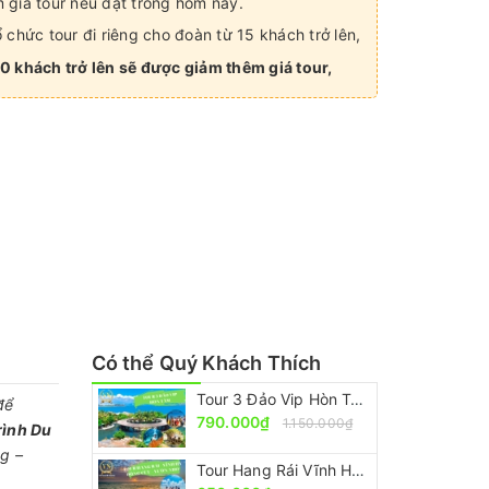
 giá tour nếu đặt trong hôm nay.
 chức tour đi riêng cho đoàn từ 15 khách trở lên,
0 khách trở lên sẽ được giảm thêm giá tour,
Có thể Quý Khách Thích
Tour 3 Đảo Vip Hòn Tằm Nha Trang [Trọn Gói – Ưu Đãi 30%]
để
790.000₫
1.150.000₫
ình Du
g –
Tour Hang Rái Vĩnh Hy - Vườn Nho - Đồng Cừu [ ĐẸP-RẺ-CHẤT]