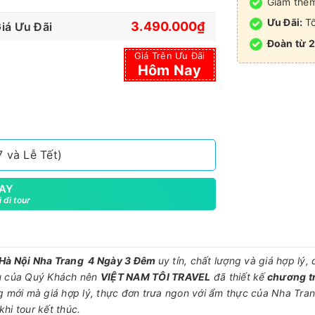
Giảm thêm
Ưu Đãi:
Tổ
3.490.000₫
iá Ưu Đãi
Đoàn từ 2
Giá Trên Ưu Đãi
Hôm Nay
 và Lễ Tết)
AY
 đi tour
 Hà Nội Nha Trang 4 Ngày 3 Đêm
uy tín, chất lượng và giá hợp lý, 
ầu của Quý Khách nên
VIỆT NAM TÔI TRAVEL
đã thiết kế
chương tr
g mới mà giá hợp lý, thực đơn trưa ngon với ẩm thực của Nha Tran
khi tour kết thúc.