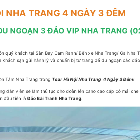
ỘI NHA TRANG 4 NGÀY 3 ĐÊM
 DU NGOẠN 3 ĐẢO VIP NHA TRANG (0
ón quý khách tại Sân Bay Cam Ranh/ Bến xe Nha Trang/ Ga Nha 
 khách sạn gửi hành lý và chuẩn bị tư trang để du ngoạn các đảo
Hòn Tằm Nha Trang trong
Tour Hà Nội Nha Trang 4 Ngày 3 Đêm
!
g dẫn viên sẽ làm thủ tục cho đoàn lên cano cao cấp có mái che 
n đầu tiên là
Đảo Bãi Tranh Nha Trang
.