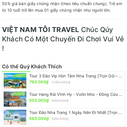
50% giá bán giấy chứng nhận (theo tiêu chuẩn chung). Trẻ em
từ 10 tuổi trở lên mua 01 giấy chứng nhận như người lớn.
VIỆT NAM TÔI TRAVEL
Chúc Qúy
Khách Có Một Chuyến Đi Chơi Vui Vẻ
!
Có thể Quý Khách Thích
Tour 3 Đảo Vip Hòn Tằm Nha Trang [Trọn Gói – Ưu Đãi 30%]
790.000₫
1.150.000₫
Tour Hang Rái Vĩnh Hy - Vườn Nho - Đồng Cừu [ ĐẸP-RẺ-CHẤT]
650.000₫
850.000₫
Tour Đảo Nha Trang 1 Ngày Nên Đi Nhất [Trọn Gói – Ưu Đãi 30%]
680.000₫
860.000₫