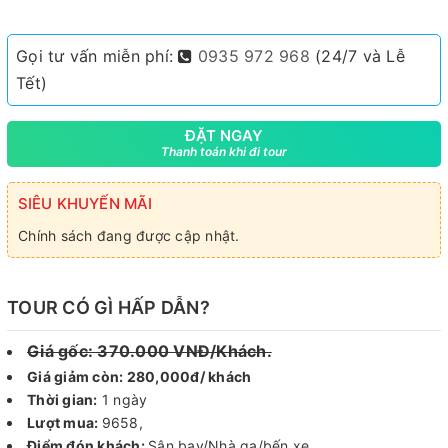
Gọi tư vấn miễn phí:
0935 972 968
(24/7 và Lễ
Tết)
ĐẶT NGAY
Thanh toán khi đi tour
SIÊU KHUYẾN MÃI
Chính sách đang được cập nhật.
TOUR CÓ GÌ HẤP DẪN?
Giá gốc: 370.000 VNĐ/Khách.
Giá giảm còn: 280,000đ/ khách
Thời gian:
1 ngày
Lượt mua:
9658,
Điểm đón khách:
Sân bay/Nhà ga/bến xe.