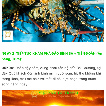
NGÀY 2: TIẾP TỤC KHÁM PHÁ ĐẢO BÌNH BA + TIỄN ĐOÀN (Ăn
Sáng, Trưa):
05h00:
Đoàn dậy sớm, cùng nhau tản bộ đến Bãi Chướng, tại
đây Quý khách đón ánh bình minh buổi sớm, hít thở không khí
trong lành, mát mẻ như với mất đi nỗi bực nhọc trong cuộc
sống hằng ngày.