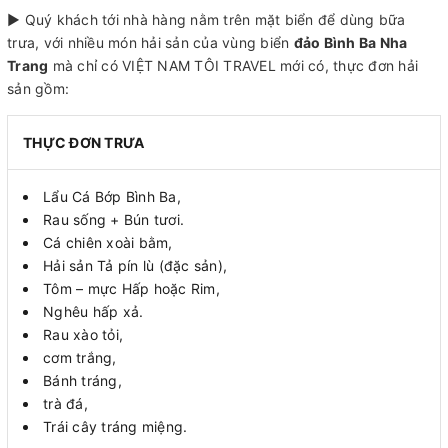
► Quý khách tới nhà hàng nằm trên mặt biển để dùng bữa
trưa, với nhiều món hải sản của vùng biển
đảo Bình Ba Nha
Trang
mà chỉ có VIỆT NAM TÔI TRAVEL mới có, thực đơn hải
sản gồm:
THỰC ĐƠN TRƯA
Lẩu Cá Bớp Bình Ba,
Rau sống + Bún tươi.
Cá chiên xoài bằm,
Hải sản Tả pín lù (đặc sản),
Tôm – mực Hấp hoặc Rim,
Nghêu hấp xả.
Rau xào tỏi,
cơm trắng,
Bánh tráng,
trà đá,
Trái cây tráng miệng.