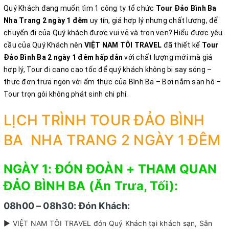
Quý Khách đang muốn tìm 1 công ty tổ chức
Tour Đảo Bình Ba
Nha Trang 2 ngày 1 đêm
uy tín, giá hợp lý nhưng chất lượng, để
chuyến đi của Quý khách được vui vẻ và trọn vẹn? Hiểu được yêu
cầu của Quý Khách nên
VIỆT NAM TÔI TRAVEL
đã thiết kế
Tour
Đảo Bình Ba 2 ngày 1 đêm
hấp dẫn
với chất lượng mới mà giá
hợp lý, Tour đi cano cao tốc để quý khách không bị say sóng –
thực đơn trưa ngon với ẩm thực của Bình Ba – Bơi nắm san hô –
Tour trọn gói không phát sinh chi phí.
LỊCH TRÌNH TOUR ĐẢO BÌNH
BA NHA TRANG 2 NGÀY 1 ĐÊM
NGÀY 1: ĐÓN ĐOÀN + THAM QUAN
ĐẢO BÌNH BA (Ăn Trưa, Tối):
08h00 – 08h30: Đón Khách:
► VIỆT NAM TÔI TRAVEL đón Quý Khách tại khách sạn, Sân