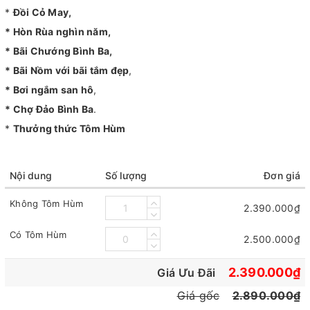
*
Đồi Cỏ May,
* Hòn Rùa nghìn năm,
* Bãi Chướng Bình Ba
,
* Bãi Nồm với bãi tắm đẹp
,
* Bơi ngắm san hô
,
* Chợ Đảo Bình Ba
.
*
Thưởng thức Tôm Hùm
Nội dung
Số lượng
Đơn giá
Không Tôm Hùm
2.390.000₫
Có Tôm Hùm
2.500.000₫
2.390.000₫
Giá Ưu Đãi
Giá gốc
2.890.000₫