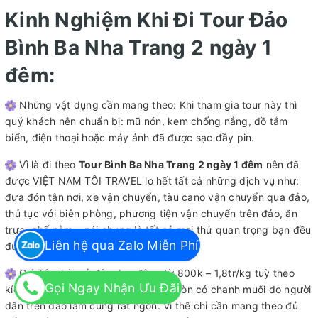
Kinh Nghiệm Khi Đi Tour Đảo
Bình Ba Nha Trang 2 ngày 1
đêm:
Những vật dụng cần mang theo: Khi tham gia tour này thì
quý khách nên chuẩn bị: mũ nón, kem chống nắng, đồ tắm
biển, điện thoại hoặc máy ảnh đã được sạc đầy pin.
Vì là đi theo
Tour Bình Ba Nha Trang 2 ngày 1 đêm
nên đã
được VIỆT NAM TÔI TRAVEL lo hết tất cả những dịch vụ như:
đưa đón tận nơi, xe vận chuyển, tàu cano vận chuyển qua đảo,
thủ tục với biên phòng, phương tiện vận chuyển trên đảo, ăn
trưa, ghế nằm… nói chung là tất cả mọi thứ quan trọng bạn đều
Liên hệ qua Zalo Miễn Phí
được lo chu toàn hết.
Giá Tôm hùm ở đây dao động từ 800k – 1,8tr/kg tuỳ theo
Gọi Ngay Nhận Ưu Đãi
kích cỡ và loại tôm. Ngoài ra ở đây còn có chanh muối do người
dân trên đảo làm cũng rất ngon. Vì thế chỉ cần mang theo đủ