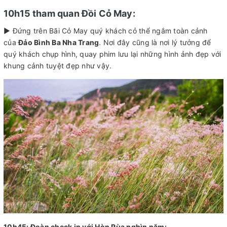
10h15 tham quan Đồi Cỏ May:
► Đứng trên Bãi Cỏ May quý khách cỏ thể ngắm toàn cảnh
của
Đảo Bình Ba Nha Trang
. Nơi đây cũng là nơi lý tưởng để
quý khách chụp hình, quay phim lưu lại những hình ảnh đẹp với
khung cảnh tuyệt đẹp như vậy.
10h45: Đoàn check in với Hòn Rùa nghìn năm: