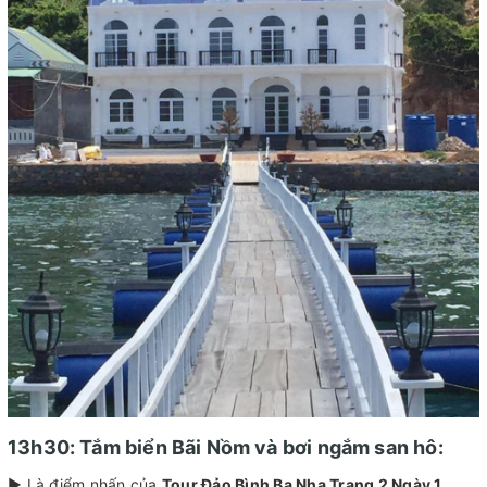
13h30: Tắm biển Bãi Nồm và bơi ngắm san hô:
► Là điểm nhấn của
Tour Đảo Bình Ba Nha Trang 2 Ngày 1