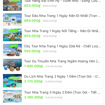
Tour Hang Rái Vĩnh Hy - Vườn Nho - Đồng Cừu [ ĐẸP-RẺ-CHẤT]
650.000₫
850.000₫
Tour Đảo Nha Trang 1 Ngày Nên Đi Nhất [Trọn Gói – Ưu Đãi 30%]
680.000₫
860.000₫
Tour Nha Trang 1 Ngày Nổi Tiếng - Nên Đi Nhất [Ưu Đãi 30%]
650.000₫
950.000₫
City Tour Nha Trang 1 Ngày [Giá Rẻ - Chất Lượng - Giảm 30%]
590.000₫
855.000₫
Tour Du Thuyền Nha Trang Ngắm Hoàng Hôn [Sang Trọng - Đẳng Cấp Nhưng Giá Rẻ]
1.400.000₫
2.030.000₫
Du Lịch Nha Trang 2 Ngày 1 Đêm [Trọn Gói - Ưu Đãi 30%]
2.170.000₫
2.460.000₫
Tour Nha Trang 3 Ngày 2 Đêm [Trọn Gói - Tiết Kiệm 30%]
3.180.000₫
4.430.000₫