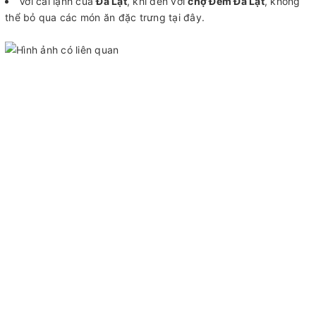
Với cái lạnh của
Đà Lạt
, khi đến với
chợ Đêm Đà Lạt
, không
thể bỏ qua các món ăn đặc trưng tại đây.