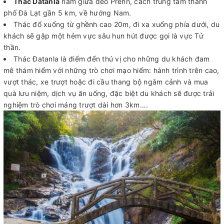
Thác Datanla
nằm giữa đèo Prenn, cách trung tâm thành
phố Đà Lạt gần 5 km, về hướng Nam.
Thác đổ xuống từ ghềnh cao 20m, đi xa xuống phía dưới, du
khách sẽ gặp một hẻm vực sâu hun hút được gọi là vực Tử
thần.
Thác Đatanla là điểm đến thú vị cho những du khách đam
mê thám hiểm với những trò chơi mạo hiểm: hành trình trên cao,
vượt thác, xe trượt hoặc đi cầu thang bộ ngắm cảnh và mua
quà lưu niệm, dịch vụ ăn uống, đặc biệt du khách sẽ được trải
nghiệm trò chơi máng trượt dài hơn 3km….