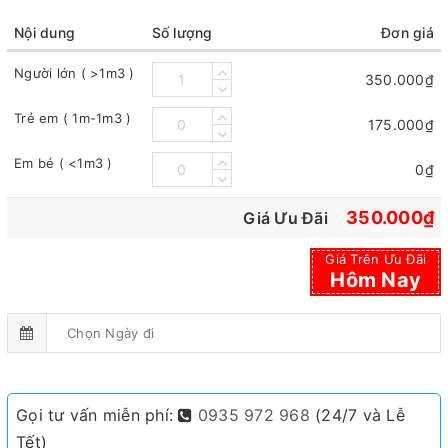
Nội dung
Số lượng
Đơn giá
Người lớn ( >1m3 )
350.000₫
Trẻ em ( 1m-1m3 )
175.000₫
Em bé ( <1m3 )
0₫
350.000₫
Giá Ưu Đãi
Giá Trên Ưu Đãi
Hôm Nay
Gọi tư vấn miễn phí:
0935 972 968
(24/7 và Lễ
Tết)