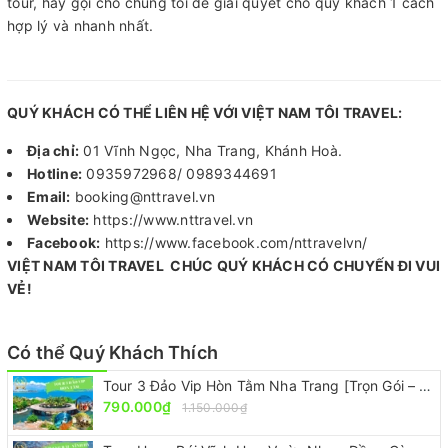
tour, hãy gọi cho chúng tôi để giải quyết cho quý khách 1 cách
hợp lý và nhanh nhất.
QU
Ý KHÁCH CÓ THỂ LIÊN HỆ VỚI VIỆT NAM TÔI TRAVEL:
Địa chỉ:
01 Vĩnh Ngọc, Nha Trang, Khánh Hoà.
Hotline:
0935972968/ 0989344691
Email:
booking@nttravel.vn
Website:
https://www.nttravel.vn
Facebook:
https://www.facebook.com/nttravelvn/
VIỆT NAM TÔI TRAVEL CHÚC QUÝ KHÁCH CÓ CHUYẾN ĐI VUI
VẺ!
Có thể Quý Khách Thích
Tour 3 Đảo Vip Hòn Tằm Nha Trang [Trọn Gói – Ưu Đãi 30%]
790.000₫
1.150.000₫