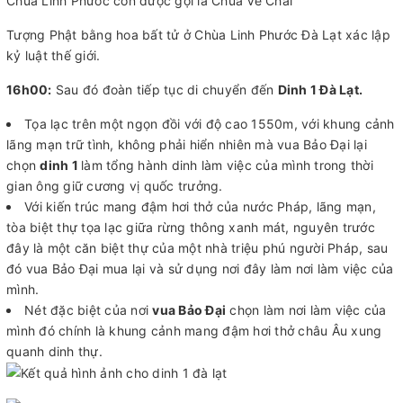
Chùa Linh Phước còn được gọi là Chùa Ve Chai
Tượng Phật bằng hoa bất tử ở Chùa Linh Phước Đà Lạt xác lập
kỷ luật thế giới.
16h00:
Sau đó đoàn tiếp tục di chuyển đến
Dinh 1 Đà Lạt.
Tọa lạc trên một ngọn đồi với độ cao 1550m, với khung cảnh
lãng mạn trữ tình, không phải hiển nhiên mà vua Bảo Đại lại
chọn
dinh 1
làm tổng hành dinh làm việc của mình trong thời
gian ông giữ cương vị quốc trưởng.
Với kiến trúc mang đậm hơi thở của nước Pháp, lãng mạn,
tòa biệt thự tọa lạc giữa rừng thông xanh mát, nguyên trước
đây là một căn biệt thự của một nhà triệu phú người Pháp, sau
đó vua Bảo Đại mua lại và sử dụng nơi đây làm nơi làm việc của
mình.
Nét đặc biệt của nơi
vua Bảo Đại
chọn làm nơi làm việc của
mình đó chính là khung cảnh mang đậm hơi thở châu Âu xung
quanh dinh thự.