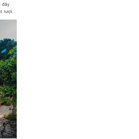
i đây
 rượi.