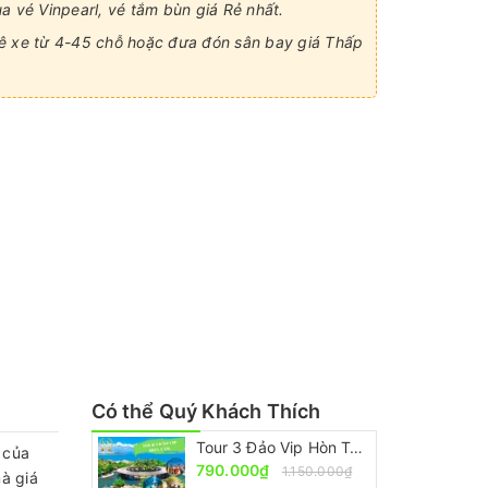
a vé Vinpearl, vé tắm bùn giá Rẻ nhất.
 xe từ 4-45 chỗ hoặc đưa đón sân bay giá Thấp
Có thể Quý Khách Thích
Tour 3 Đảo Vip Hòn Tằm Nha Trang [Trọn Gói – Ưu Đãi 30%]
i của
790.000₫
1.150.000₫
à giá