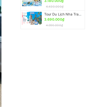
3.180.000₫
4.430.000₫
Tour Du Lịch Nha Trang 4 Ngày 3 Đêm [Ưu Đãi 30% - Trọn Gói]
3.690.000₫
4.990.000₫