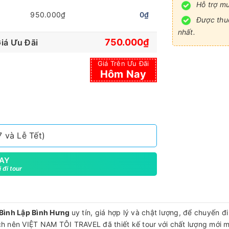
Hỗ trợ mu
950.000₫
0₫
Được thuê
nhất.
750.000₫
iá Ưu Đãi
Giá Trên Ưu Đãi
Hôm Nay
 và Lễ Tết)
AY
 đi tour
 Bình Lập Bình Hưng
uy tín, giá hợp lý và chật lượng, để chuyến đ
h nên VIỆT NAM TÔI TRAVEL đã thiết kế tour
với chất lượng mới m