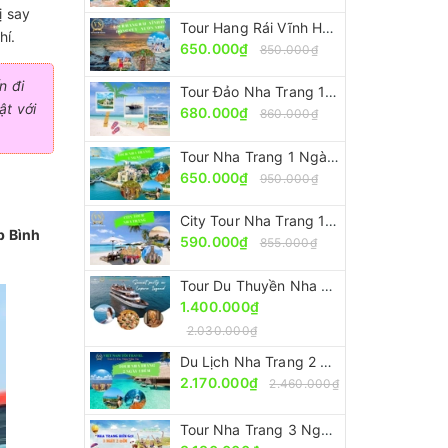
ị say
Tour Hang Rái Vĩnh Hy - Vườn Nho - Đồng Cừu [ ĐẸP-RẺ-CHẤT]
hí.
650.000₫
850.000₫
n đi
Tour Đảo Nha Trang 1 Ngày Nên Đi Nhất [Trọn Gói – Ưu Đãi 30%]
ật với
680.000₫
860.000₫
Tour Nha Trang 1 Ngày Nổi Tiếng - Nên Đi Nhất [Ưu Đãi 30%]
650.000₫
950.000₫
City Tour Nha Trang 1 Ngày [Giá Rẻ - Chất Lượng - Giảm 30%]
p Bình
590.000₫
855.000₫
Tour Du Thuyền Nha Trang Ngắm Hoàng Hôn [Sang Trọng - Đẳng Cấp Nhưng Giá Rẻ]
1.400.000₫
2.030.000₫
Du Lịch Nha Trang 2 Ngày 1 Đêm [Trọn Gói - Ưu Đãi 30%]
2.170.000₫
2.460.000₫
Tour Nha Trang 3 Ngày 2 Đêm [Trọn Gói - Tiết Kiệm 30%]