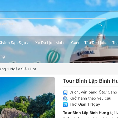
Khách Sạn Đẹp
Xe Du Lịch Mới
Cano - Tàu Du Lịch
Te
ang
ưng 1 Ngày Siêu Hot
Tour Bình Lập Bình H
Di chuyển bằng Ôtô/ Cano
Khởi hành theo yêu cầu
Thời Gian 1 Ngày
Tour Bình Lập Bình Hưng
tại 