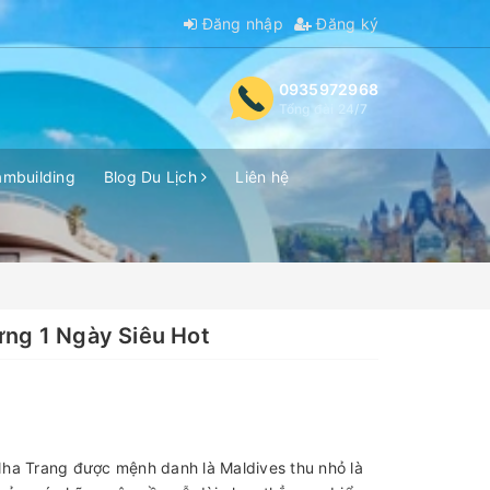
Đăng nhập
Đăng ký
0935972968
Tổng đài 24/7
ambuilding
Blog Du Lịch
Liên hệ
ưng 1 Ngày Siêu Hot
Nha Trang được mệnh danh là Maldives thu nhỏ là