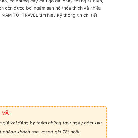
hảo, có những cây cầu gỗ dài chạy thẳng ra biển,
ách còn được bơi ngắm san hô thỏa thích và nhiều
NAM TÔI TRAVEL tìm hiểu kỹ thông tin chi tiết
 MÃI
 giá khi đăng ký thêm những tour ngày hôm sau.
t phòng khách sạn, resort giá Tốt nhất.