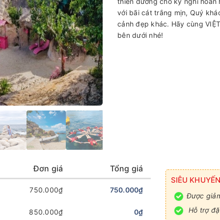
thiên đường cho kỳ nghỉ hoàn 
với bãi cát trắng mịn, Quý kh
cảnh đẹp khác. Hãy cùng VIỆT 
bên dưới nhé!
Đơn giá
Tổng giá
SIÊU KHUYẾN
750.000₫
750.000₫
Được giảm
Hỗ trợ đặ
850.000₫
0₫