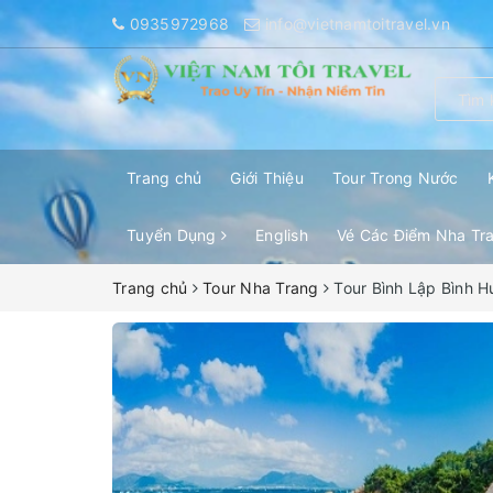
0935972968
info@vietnamtoitravel.vn
Trang chủ
Giới Thiệu
Tour Trong Nước
Tuyển Dụng
English
Vé Các Điểm Nha Tr
Trang chủ
Tour Nha Trang
Tour Bình Lập Bình H