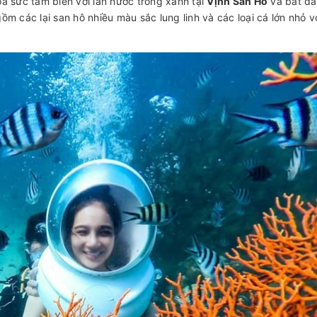
 sức tắm biển với làn nước trong xanh tại
Vịnh San Hô
và bắt đ
ồm các lại san hô nhiều màu sắc lung linh và các loại cá lớn nhỏ v