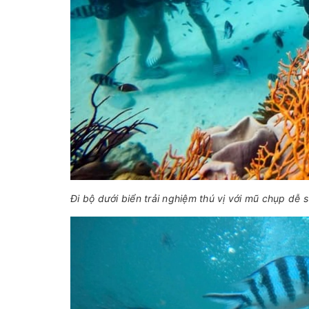
Đi bộ dưới biển trải nghiệm thú vị với mũ chụp dễ 