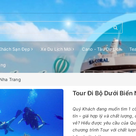
Khách Sạn Đẹp
Xe Du Lịch Mới
Cano - Tàu Du Lịch
Te
ang
 Nha Trang
Tour Đi Bộ Dưới Biển
Quý Khách đang muốn tìm 1 c
tín – giá hợp lý và chất lượng
vẻ? Hiểu được yêu cầu của Qu
chương trình Tour với chất lượ