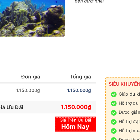
bên dưới nhé!
Đơn giá
Tổng giá
SIÊU KHUYẾN
1.150.000₫
1.150.000₫
Giúp du kh
Hỗ trợ du
1.150.000₫
iá Ưu Đãi
Được giảm
Giá Trên Ưu Đãi
Hỗ trợ đặt
Hôm Nay
Hỗ trợ mu
Được thuê