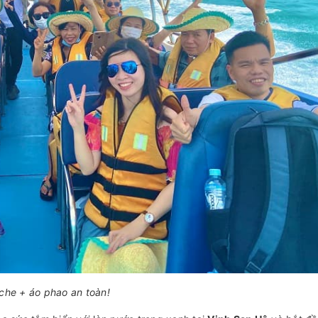
che + áo phao an toàn!