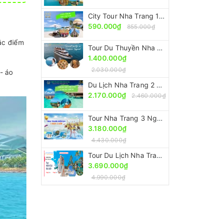
City Tour Nha Trang 1 Ngày [Giá Rẻ - Chất Lượng - Giảm 30%]
590.000₫
855.000₫
ặc điểm
Tour Du Thuyền Nha Trang Ngắm Hoàng Hôn [Sang Trọng - Đẳng Cấp Nhưng Giá Rẻ]
1.400.000₫
2.030.000₫
- áo
Du Lịch Nha Trang 2 Ngày 1 Đêm [Trọn Gói - Ưu Đãi 30%]
2.170.000₫
2.460.000₫
Tour Nha Trang 3 Ngày 2 Đêm [Trọn Gói - Tiết Kiệm 30%]
3.180.000₫
4.430.000₫
Tour Du Lịch Nha Trang 4 Ngày 3 Đêm [Ưu Đãi 30% - Trọn Gói]
3.690.000₫
4.990.000₫