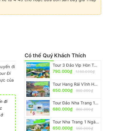
Có thể Quý Khách Thích
Tour 3 Đảo Vip Hòn Tằm Nha Trang [Trọn Gói – Ưu Đãi 30%]
huyến đi
790.000₫
1.150.000₫
our Đi
hực của
Tour Hang Rái Vĩnh Hy - Vườn Nho - Đồng Cừu [ ĐẸP-RẺ-CHẤT]
650.000₫
850.000₫
n đi
Tour Đảo Nha Trang 1 Ngày Nên Đi Nhất [Trọn Gói – Ưu Đãi 30%]
ợc
680.000₫
860.000₫
 ở
Tour Nha Trang 1 Ngày Nổi Tiếng - Nên Đi Nhất [Ưu Đãi 30%]
650.000₫
950.000₫