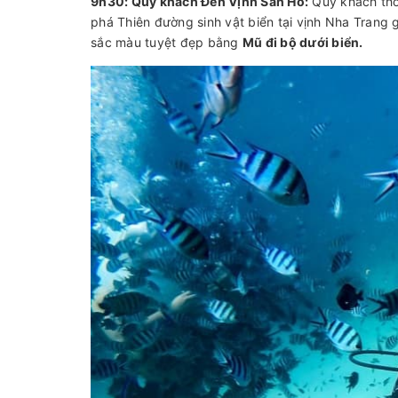
9h30: Quý khách Đến Vịnh San Hô:
Quý khách thỏa
phá Thiên đường sinh vật biển tại vịnh Nha Trang g
sắc màu tuyệt đẹp bằng
Mũ đi bộ dưới biển.