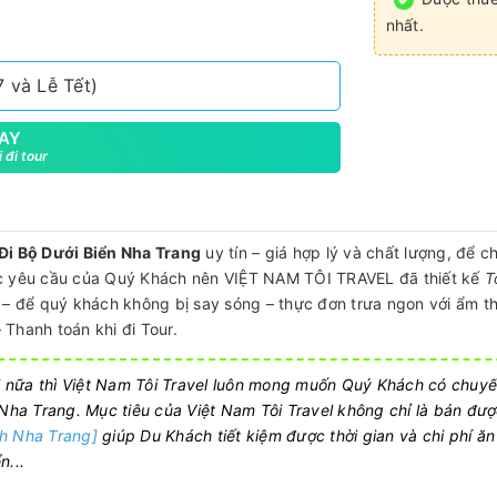
nhất.
 và Lễ Tết)
AY
 đi tour
Đi Bộ Dưới Biển Nha Trang
uy tín – giá hợp lý và chất lượng, để c
ợc yêu cầu của Quý Khách nên VIỆT NAM TÔI TRAVEL đã thiết kế
T
– để quý khách không bị say sóng – thực đơn trưa ngon với ẩm t
 Thanh toán khi đi Tour.
 nữa thì Việt Nam Tôi Travel luôn mong muốn Quý Khách có chuyế
ề Nha Trang. Mục tiêu của Việt Nam Tôi Travel không chỉ là bán đư
ch Nha Trang]
giúp Du Khách tiết kiệm được thời gian và chi phí ăn
n...