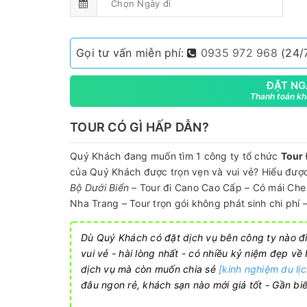
Gọi tư vấn miễn phí:
0935 972 968
(24/7
ĐẶT NG
Thanh toán khi
TOUR CÓ GÌ HẤP DẪN?
Quý Khách đang muốn tìm 1 công ty tổ chức
Tour 
của Quý Khách được trọn vẹn và vui vẻ? Hiểu đư
Bộ Dưới Biển
– Tour đi Cano Cao Cấp – Có mái Che 
Nha Trang – Tour trọn gói không phát sinh chi phí –
Dù Quý Khách có đặt dịch vụ bên công ty nào đi
vui vẻ - hài lòng nhất - có nhiều kỷ niệm đẹp v
dịch vụ mà còn muốn chia sẻ
[kinh nghiệm du lị
đâu ngon rẻ, khách sạn nào mới giá tốt - Gần biể