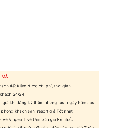
 MÃI
ách tiết kiệm được chi phí, thời gian.
 khách 24/24.
 giá khi đăng ký thêm những tour ngày hôm sau.
 phòng khách sạn, resort giá Tốt nhất.
a vé Vinpearl, vé tắm bùn giá Rẻ nhất.
 xe từ 4-45 chỗ hoặc đưa đón sân bay giá Thấp