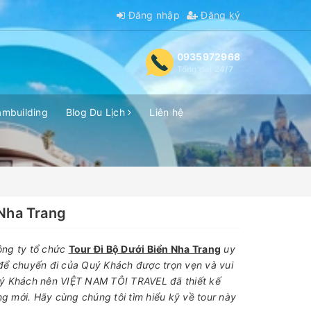
Đăng nhập
Đăng ký
0935972968
Tổng đài 24/7
ambuilding
Blog Du Lịch
Liên hệ
 Nha Trang
ông ty tổ chức
Tour Đi Bộ Dưới Biển Nha Trang
uy
, để chuyến đi của Quý Khách được trọn vẹn và vui
ý Khách nên VIỆT NAM TÔI TRAVEL đã thiết kế
ng mới. Hãy cùng chúng tôi tìm hiểu kỹ về tour này