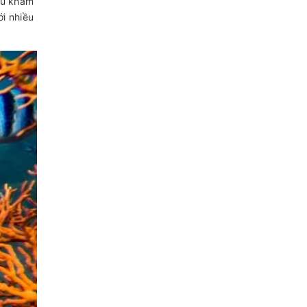
ầu khám
ới nhiều