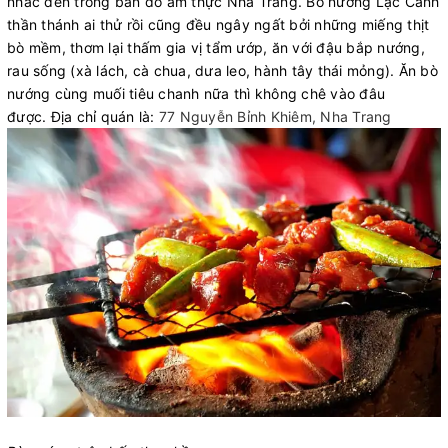
nhắc đến trong bản đồ ẩm thực Nha Trang. Bò nướng Lạc Cảnh
thần thánh ai thử rồi cũng đều ngây ngất bởi những miếng thịt
bò mềm, thơm lại thấm gia vị tẩm ướp, ăn với đậu bắp nướng,
rau sống (xà lách, cà chua, dưa leo, hành tây thái mỏng). Ăn bò
nướng cùng muối tiêu chanh nữa thì không chê vào đâu
được. Địa chỉ quán là:
77 Nguyễn Bỉnh Khiêm, Nha Trang