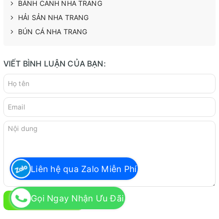
BÁNH CANH NHA TRANG
HẢI SẢN NHA TRANG
BÚN CÁ NHA TRANG
VIẾT BÌNH LUẬN CỦA BẠN:
Liên hệ qua Zalo Miễn Phí
Gọi Ngay Nhận Ưu Đãi
GỬI BÌNH LUẬN