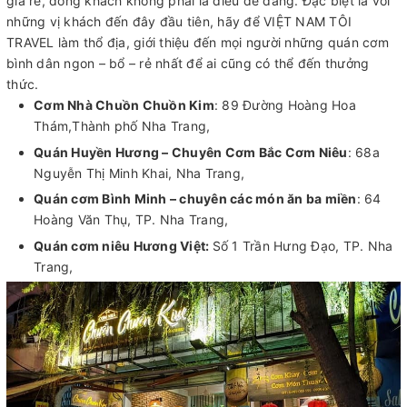
giá rẻ, đông khách không phải là điều dễ dàng. Đặc biệt là với
những vị khách đến đây đầu tiên, hãy để VIỆT NAM TÔI
TRAVEL làm thổ địa, giới thiệu đến mọi người những quán cơm
bình dân ngon – bổ – rẻ nhất để ai cũng có thể đến thưởng
thức.
Cơm Nhà Chuồn Chuồn Kim
: 89 Đường Hoàng Hoa
Thám,Thành phố Nha Trang,
Quán Huyền Hương – Chuyên Cơm Bắc Cơm Niêu
: 68a
Nguyễn Thị Minh Khai, Nha Trang,
Quán cơm Bình Minh – chuyên các món ăn ba miền
: 64
Hoàng Văn Thụ, TP. Nha Trang,
Quán cơm niêu Hương Việt:
Số 1 Trần Hưng Đạo, TP. Nha
Trang,