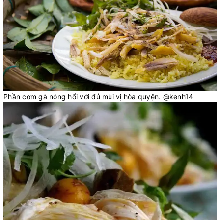
Phần cơm gà nóng hổi với đủ mùi vị hòa quyện. @kenh14