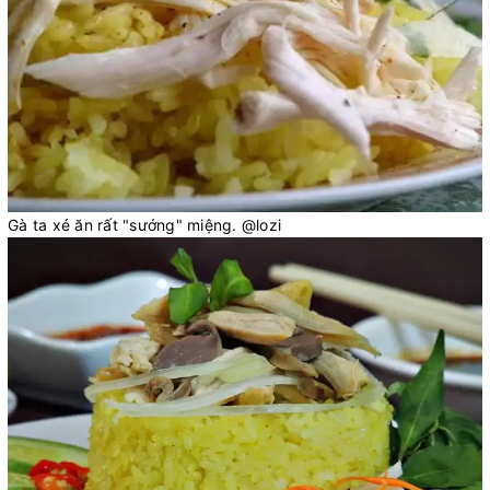
Gà ta xé ăn rất "sướng" miệng. @lozi