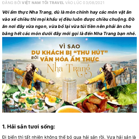
ĐĂNG BỞI
VIỆT NAM TÔI TRAVEL
VÀO LÚC 03/08/2021
Với ẩm thực Nha Trang, dù là món chính hay các món vặt ăn
vào xế chiều thì mọi khẩu vị đều luôn được chiều chuộng. Đồ
ăn nơi đây vừa ngon, vừa bổ lại vừa túi tiền nên phải ăn cho
bằng hết các món dưới đây mới gọi là đến Nha Trang bạn nhé.
1. Hải sản tươi sống:
Đi biển thì tất nhiên không thể bỏ qua hải sản rồi. Vựa hải sản là