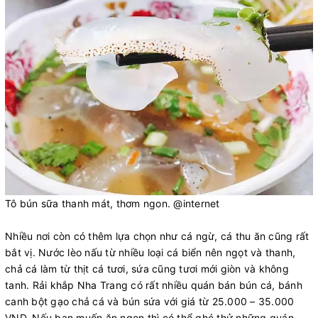
Tô bún sữa thanh mát, thơm ngon. @internet
Nhiều nơi còn có thêm lựa chọn như cá ngừ, cá thu ăn cũng rất
bắt vị. Nước lèo nấu từ nhiều loại cá biển nên ngọt và thanh,
chả cá làm từ thịt cá tươi, sứa cũng tươi mới giòn và không
tanh. Rải khắp Nha Trang có rất nhiều quán bán bún cá, bánh
canh bột gạo chả cá và bún sứa với giá từ 25.000 – 35.000
VND. Nếu bạn muốn ăn ngon thì có thể ghé thử những quán