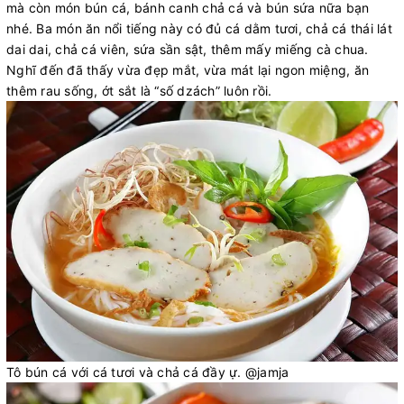
mà còn món bún cá, bánh canh chả cá và bún sứa nữa bạn
nhé. Ba món ăn nổi tiếng này có đủ cá dằm tươi, chả cá thái lát
dai dai, chả cá viên, sứa sần sật, thêm mấy miếng cà chua.
Nghĩ đến đã thấy vừa đẹp mắt, vừa mát lại ngon miệng, ăn
thêm rau sống, ớt sắt là “số dzách” luôn rồi.
Tô bún cá với cá tươi và chả cá đầy ự. @jamja