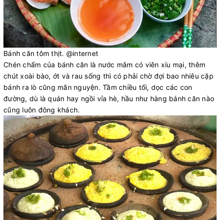
Bánh căn tôm thịt. @internet
Chén chấm của bánh căn là nước mắm có viên xíu mại, thêm
chút xoài bào, ớt và rau sống thì có phải chờ đợi bao nhiêu cặp
bánh ra lò cũng mãn nguyện. Tầm chiều tối, dọc các con
đường, dù là quán hay ngồi vỉa hè, hầu như hàng bánh căn nào
cũng luôn đông khách.