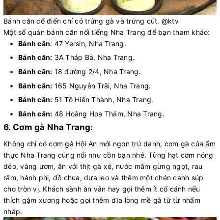
Bánh căn cổ điển chỉ có trứng gà và trứng cút. @ktv
Một số quán bánh căn nổi tiếng Nha Trang để bạn tham khảo:
Bánh căn
: 47 Yersin, Nha Trang.
Bánh căn:
3A Tháp Bà, Nha Trang.
Bánh căn:
18 đường 2/4, Nha Trang.
Bánh căn:
165 Nguyễn Trãi, Nha Trang.
Bánh căn:
51 Tô Hiến Thành, Nha Trang.
Bánh căn:
48 Hoàng Hoa Thám, Nha Trang.
6. Cơm gà Nha Trang:
Không chỉ có cơm gà Hội An mới ngon trứ danh, cơm gà của ẩm
thực Nha Trang cũng nổi như cồn bạn nhé. Từng hạt cơm nóng
dẻo, vàng ươm, ăn với thịt gà xé, nước mắm gừng ngọt, rau
răm, hành phi, đồ chua, dưa leo và thêm một chén canh súp
cho tròn vị. Khách sành ăn vẫn hay gọi thêm ít cổ cánh nếu
thích gặm xương hoặc gọi thêm dĩa lòng mề gà từ từ nhấm
nháp.