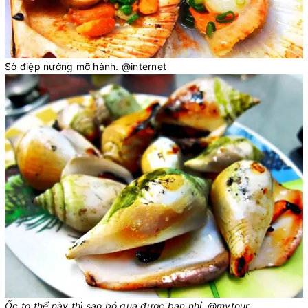
Sò điệp nướng mỡ hành. @internet
Ốc to thế này thì sao bỏ qua được bạn nhỉ. @mytour