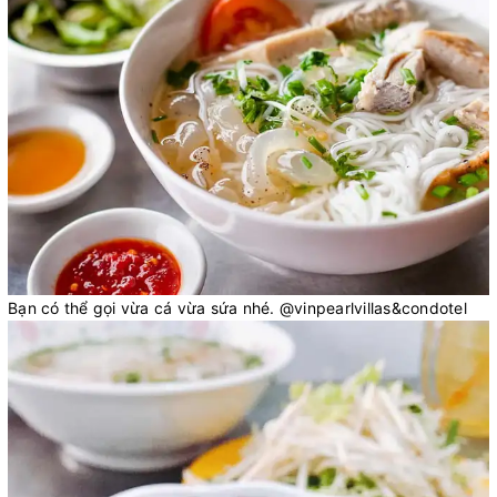
Bạn có thể gọi vừa cá vừa sứa nhé. @vinpearlvillas&condotel