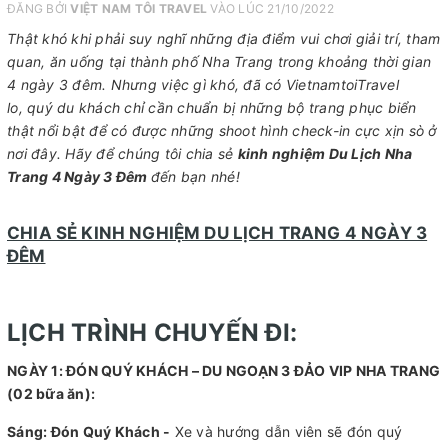
ĐĂNG BỞI
VIỆT NAM TÔI TRAVEL
VÀO LÚC 21/10/2022
Thật khó khi phải suy nghĩ những địa điểm vui chơi giải trí, tham
quan, ăn uống tại thành phố Nha Trang trong khoảng thời gian
4 ngày 3 đêm. Nhưng việc gì khó, đã có VietnamtoiTravel
lo, quý du khách chỉ cần chuẩn bị những bộ trang phục biển
thật nổi bật để có được những shoot hình check-in cực xịn sò ở
nơi đây. Hãy để chúng tôi chia sẻ
kinh nghiệm Du Lịch Nha
Trang 4 Ngày 3 Đêm
đến bạn nhé!
CHIA SẺ KINH NGHIỆM DU LỊCH TRANG 4 NGÀY 3
ĐÊM
LỊCH TRÌNH CHUYẾN ĐI:
NGÀY 1: ĐÓN QUÝ KHÁCH – DU NGOẠN 3 ĐẢO VIP NHA TRANG
(02 bữa ăn):
Sáng: Đón Quý Khách -
Xe và hướng dẫn viên sẽ đón quý