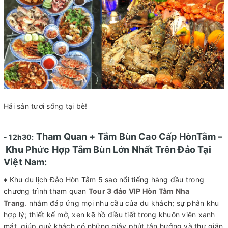
Hải sản tươi sống tại bè!
Tham Quan + Tắm Bùn Cao Cấp HònTằm –
- 12h30:
Khu Phức Hợp Tắm Bùn Lớn Nhất Trên Đảo Tại
Việt Nam:
♦ Khu du lịch Đảo Hòn Tằm 5 sao nổi tiếng hàng đầu trong
chương trình tham quan
Tour 3 đảo VIP Hòn Tằm Nha
Trang
. nhằm đáp ứng mọi nhu cầu của du khách; sự phân khu
hợp lý; thiết kế mở, xen kẽ hồ điều tiết trong khuôn viên xanh
mát, giúp quý khách có những giây phút tận hưởng và thư giãn