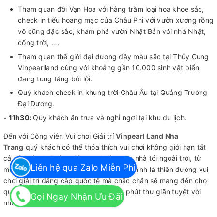
Tham quan đồi Vạn Hoa với hàng trăm loại hoa khoe sắc,
check in tiểu hoang mạc của Châu Phi với vườn xương rồng
vô cũng đặc sắc, khám phá vườn Nhật Bản với nhà Nhật,
cổng trời, ….
Tham quan thế giới đại dương đầy màu sắc tại Thủy Cung
Vinpearlland cùng với khoảng gần 10.000 sinh vật biển
đang tung tăng bới lội.
Quý khách check in khung trời Châu Âu tại Quảng Trường
Đại Dương.
- 11h30:
Qúy khách ăn trưa và nghỉ ngơi tại khu du lịch.
Đến với Công viên Vui chơi Giải trí
Vinpearl Land Nha
Trang
quý khách có thể thỏa thích vui chơi không giới hạn tất
cả các trò chơi cảm giác mạnh từ trong nhà tới ngoài trời, từ
Liên hệ qua Zalo Miễn Phí
mạo hiểm tới nhẹ nhàng thư giãn. Đây chính là thiên đường vui
chơi giải trí đẳng cấp quốc tế mà chắc chắn sẽ mang đến cho
quý khách cùng gia đình những giây phút thư giãn tuyệt vời
Gọi Ngay Nhận Ưu Đãi
nhất!