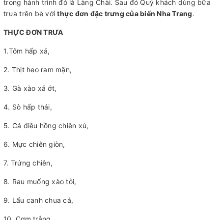
trong hành trình đó là Làng Chài. Sau đó Quý khách dùng bữa
trưa trên bè với
thực đơn đặc trưng của biển Nha Trang
.
THỰC ĐƠN TRƯA
1.Tôm hấp xả,
2. Thịt heo ram mặn,
3. Gà xào xả ớt,
4. Sò hấp thái,
5. Cá điêu hồng chiên xù,
6. Mực chiên giòn,
7. Trứng chiên,
8. Rau muống xào tỏi,
9. Lẩu canh chua cá,
10. Cơm trắng