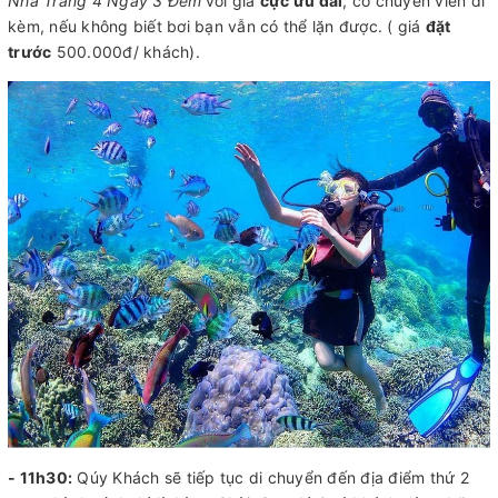
Nha Trang 4 Ngày 3 Đêm
với giá
cực ưu đãi
, có chuyên viên đi
kèm, nếu không biết bơi bạn vẫn có thể lặn được. ( giá
đặt
trước
500.000đ/ khách).
- 11h30:
Qúy Khách sẽ tiếp tục di chuyển đến địa điểm thứ 2