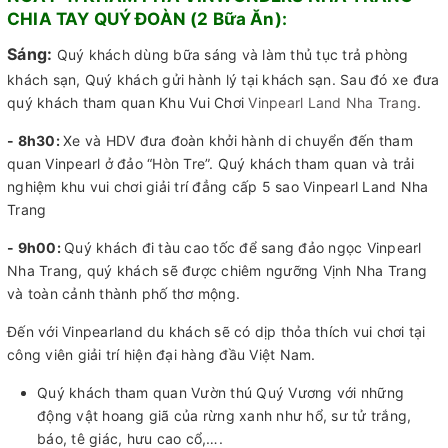
CHIA TAY QUÝ ĐOÀN (2 Bữa Ăn):
Sáng:
Quý khách dùng bữa sáng và làm thủ tục trả phòng
khách sạn, Quý khách gửi hành lý tại khách sạn. Sau đó xe đưa
quý khách tham quan Khu Vui Chơi
Vinpearl Land Nha Trang
.
- 8h30:
Xe và HDV đưa đoàn khởi hành di chuyển đến tham
quan Vinpearl ở đảo “Hòn Tre”. Quý khách tham quan và trải
nghiệm khu vui chơi giải trí đẳng cấp 5 sao Vinpearl Land Nha
Trang
- 9h00:
Quý khách đi tàu cao tốc để sang đảo ngọc Vinpearl
Nha Trang, quý khách sẽ được chiêm ngưỡng Vịnh Nha Trang
và toàn cảnh thành phố thơ mộng.
Đến với Vinpearland du khách sẽ có dịp thỏa thích vui chơi tại
công viên giải trí hiện đại hàng đầu Việt Nam.
Quý khách tham quan Vườn thú Quý Vương với những
động vật hoang giã của rừng xanh như hổ, sư tử trắng,
báo, tê giác, hưu cao cổ,….