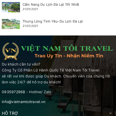
Cẩm Nang Du Lịch Đà Lạt Tốt Nhất
21/01/2021
Thung Lũng Tình Yêu-Du Lịch Đà Lạt
21/01/2021
Du khách cần tư vấn?
Công Ty Cổ Phần Lữ Hành Quốc Tế Việt Nam Tôi Travel
sẽ rất vui khi được giúp Du khách. Chuyên viên của chúng tôi
làm việc 24/7 để hỗ trợ du khách!
0935972968
- Hotline/ Zalo
info@vietnamtoitravel.vn
HỖ TRỢ